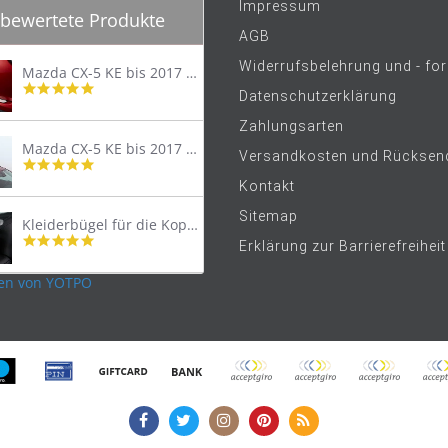
Impressum
bewertete Produkte
AGB
Widerrufsbelehrung und - fo
Mazda CX-5 KE bis 2017 Trittschutzleiste Edelstahl original
4.8
Datenschutzerklärung
star
rating
Zahlungsarten
Mazda CX-5 KE bis 2017 Lastenträger Dachträger
Versandkosten und Rücksen
4.9
star
Kontakt
rating
Sitemap
Kleiderbügel für die Kopfstütze
4.9
Erklärung zur Barrierefreiheit
star
rating
en von YOTPO