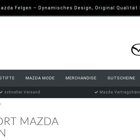
azda Felgen – Dynamisches Design, Original Qualität
STIFTE
MAZDA MODE
MERCHANDISE
GUTSCHEINE
schneller Versand
Mazda Vertragshänd
n
ORT MAZDA
N