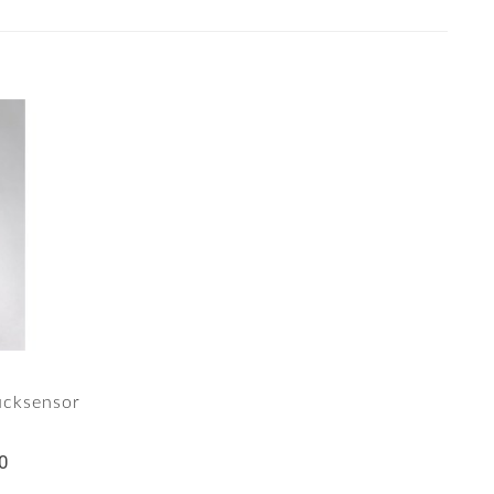
ucksensor
0