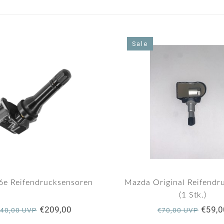
Sale
6e Reifendrucksensoren
Mazda Original Reifendr
(1 Stk.)
€209,00
€59,0
40,00 UVP
€70,00 UVP