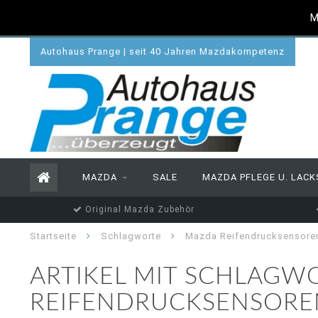
M
Autohaus Prange | seit 40 Jahren Mazdakompetenz
MAZDA
SALE
MAZDA PFLEGE U. LACK
Original Mazda Zubehör
Startseite
Schlagworte
Mazda Reifendrucksensore
ARTIKEL MIT SCHLAGW
REIFENDRUCKSENSORE