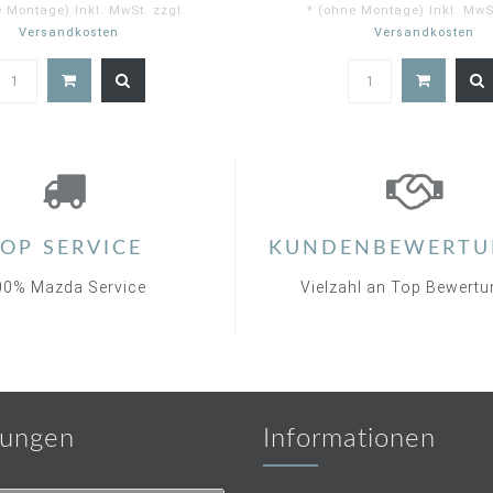
e Montage) Inkl. MwSt. zzgl.
* (ohne Montage) Inkl. MwSt
Versandkosten
Versandkosten
5.
st
ra
OP SERVICE
KUNDENBEWERTU
00% Mazda Service
Vielzahl an Top Bewert
ungen
Informationen