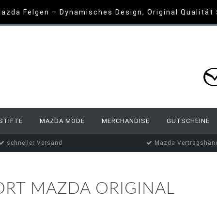
azda Felgen – Dynamisches Design, Original Qualität
STIFTE
MAZDA MODE
MERCHANDISE
GUTSCHEINE
schneller Versand
Mazda Vertragshänd
ORT MAZDA ORIGINAL