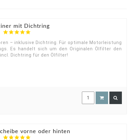
ziner mit Dichtring
5.0
star
rating
ren – inklusive Dichtring. Für optimale Motorleistung
gs. Es handelt sich um den Originalen Ölfilter den
cl. Dichtring für den Ölfilter!
cheibe vorne oder hinten
5.0