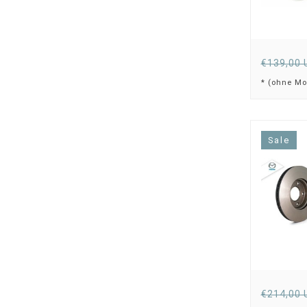
€139,00 
* (ohne Mo
Sale
€214,00 