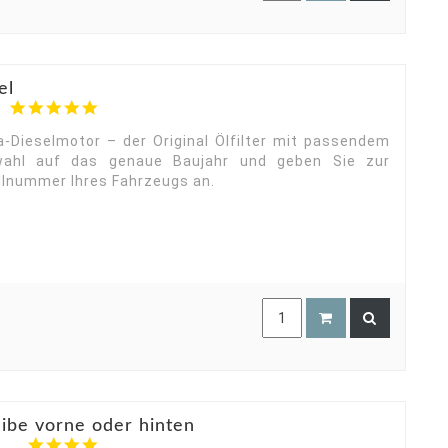
el
4.9
star
rating
-Dieselmotor – der Original Ölfilter mit passendem
swahl auf das genaue Baujahr und geben Sie zur
ellnummer Ihres Fahrzeugs an.
ibe vorne oder hinten
4.0