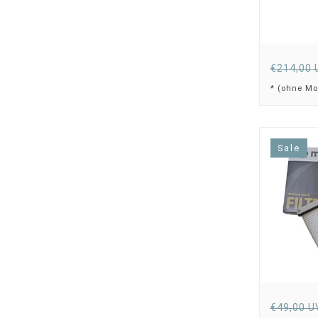
€214,00 
* (ohne Mo
Sale
€49,00 U