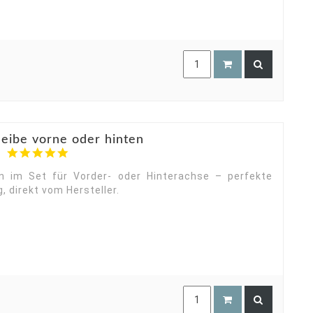
eibe vorne oder hinten
5.0
star
rating
n im Set für Vorder- oder Hinterachse – perfekte
 direkt vom Hersteller.