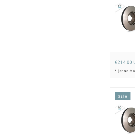
€214,00 
* (ohne Mo
Sale