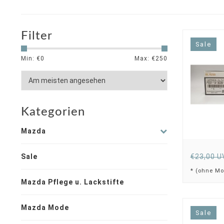
Filter
Sale
Min: €
0
Max: €
250
Kategorien
Mazda
Sale
€23,00 U
* (ohne Mo
Mazda Pflege u. Lackstifte
Mazda Mode
Sale