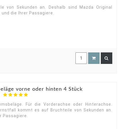
star
rating
ile von Sekunden an. Deshalb sind Mazda Original
 und die Ihrer Passagiere.
eläge vorne oder hinten 4 Stück
5.0
star
rating
emsbeläge. Für die Vorderachse oder Hinterachse.
Ernstfall kommt es auf Bruchteile von Sekunden an.
er Passagiere.