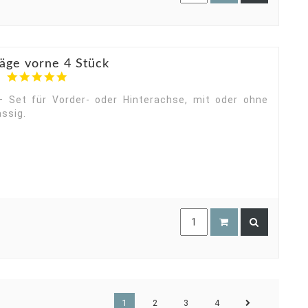
äge vorne 4 Stück
5.0
star
rating
 Set für Vorder- oder Hinterachse, mit oder ohne
ssig.
1
2
3
4