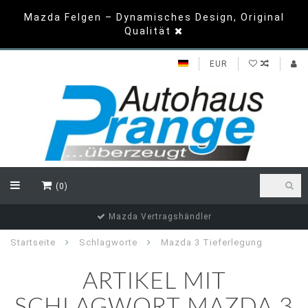
Mazda Felgen – Dynamisches Design, Original
Qualität
EUR
(0)
Mazda Vertragshändler
Startseite
Schlagworte
Mazda 3 Tieferlegung
ARTIKEL MIT
SCHLAGWORT MAZDA 3