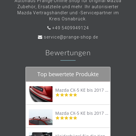
Autohaus Prange Online Shop für original Mazda
Zubehör, Ersatzteile und mehr. Ihr autorisierter
Mazda Vertragshändler und -Servicepartner im
Kreis Osnabrück.
+49 5409949124
service@prange-shop.de
Bewertungen
Top bewertete Produkte
Mazda CX-5 KE bis 2017 Trittschutzleiste Edelstahl original
4.8
star
rating
Mazda CX-5 KE bis 2017 Lastenträger Dachträger
4.9
star
rating