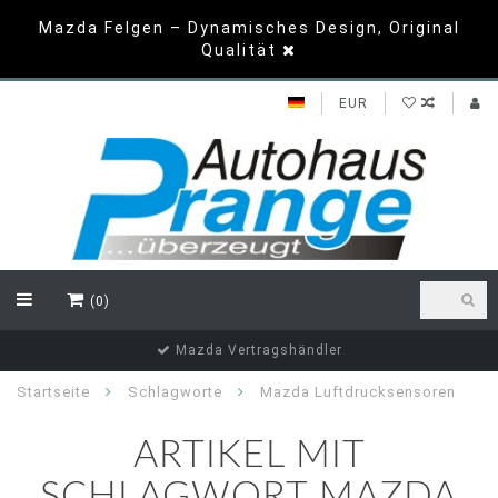
Mazda Felgen – Dynamisches Design, Original
Qualität
EUR
(0)
Mazda Vertragshändler
Startseite
Schlagworte
Mazda Luftdrucksensoren
ARTIKEL MIT
SCHLAGWORT MAZDA