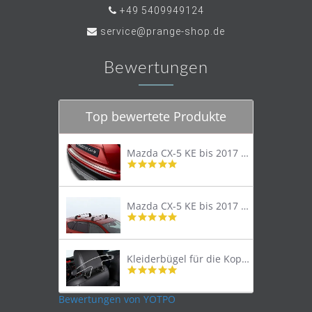
+49 5409949124
service@prange-shop.de
Bewertungen
Top bewertete Produkte
Mazda CX-5 KE bis 2017 Trittschutzleiste Edelstahl original
4.8
star
rating
Mazda CX-5 KE bis 2017 Lastenträger Dachträger
4.9
star
rating
Kleiderbügel für die Kopfstütze
4.9
star
rating
Bewertungen von YOTPO