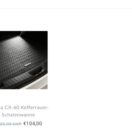
a CX-60 Kofferraum-
Schalenwanne
€104,00
25,00 UVP