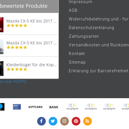
Impressum
bewertete Produkte
AGB
Widerrufsbelehrung und - fo
Mazda CX-5 KE bis 2017 Trittschutzleiste Edelstahl original
4.8
Datenschutzerklärung
star
rating
Zahlungsarten
Mazda CX-5 KE bis 2017 Lastenträger Dachträger
Versandkosten und Rücksen
4.9
star
Kontakt
rating
Sitemap
Kleiderbügel für die Kopfstütze
4.9
Erklärung zur Barrierefreiheit
star
rating
en von YOTPO