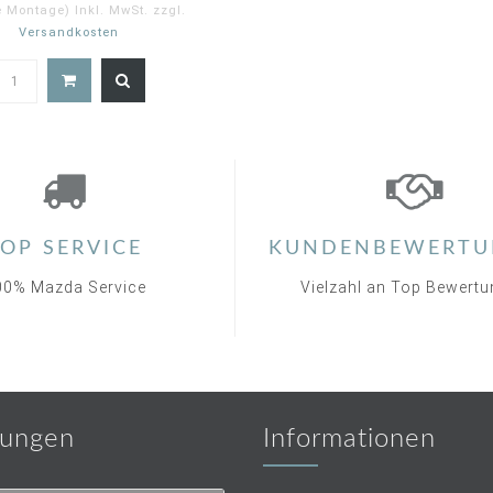
e Montage) Inkl. MwSt. zzgl.
Versandkosten
4.9
star
rating
OP SERVICE
KUNDENBEWERTU
00% Mazda Service
Vielzahl an Top Bewert
ungen
Informationen