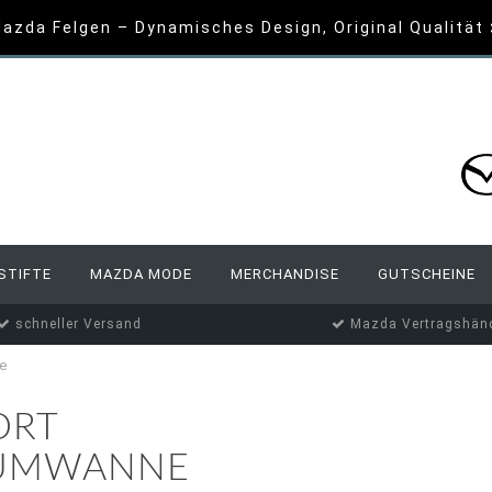
azda Felgen – Dynamisches Design, Original Qualität
STIFTE
MAZDA MODE
MERCHANDISE
GUTSCHEINE
schneller Versand
Mazda Vertragshänd
e
ORT
AUMWANNE