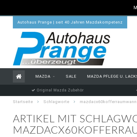
M
Autohaus Prange | seit 40 Jahren Mazdakompetenz
MAZDA
SALE
MAZDA PFLEGE U. LACK
Original Mazda Zubehör
Startseite
Schlagworte
mazdacx60kofferraumwann
ARTIKEL MIT SCHLAGW
MAZDACX60KOFFERR