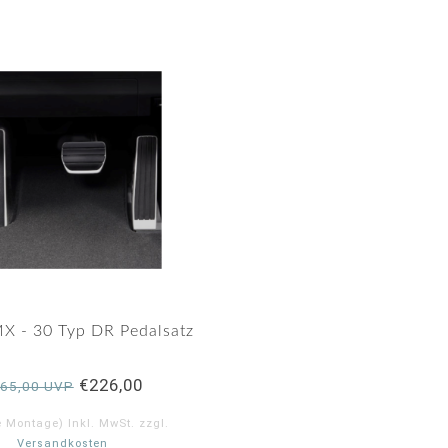
X - 30 Typ DR Pedalsatz
€226,00
65,00 UVP
e Montage) Inkl. MwSt. zzgl.
Versandkosten