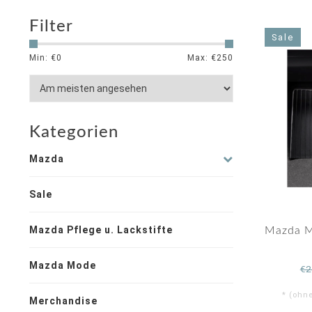
Filter
Sale
Min: €
0
Max: €
250
Kategorien
Mazda
Sale
Mazda Pflege u. Lackstifte
Mazda M
Mazda Mode
€2
* (ohn
Merchandise