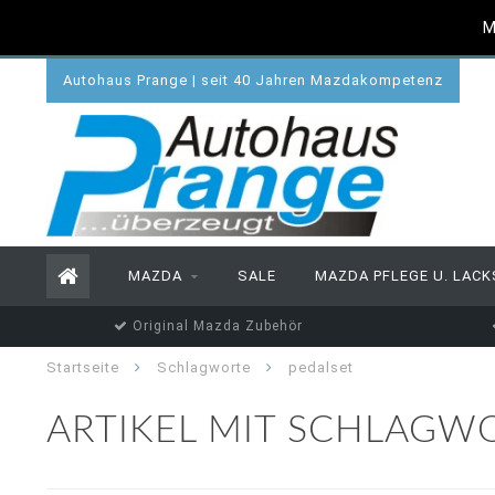
M
Autohaus Prange | seit 40 Jahren Mazdakompetenz
MAZDA
SALE
MAZDA PFLEGE U. LACK
Original Mazda Zubehör
Startseite
Schlagworte
pedalset
ARTIKEL MIT SCHLAGW