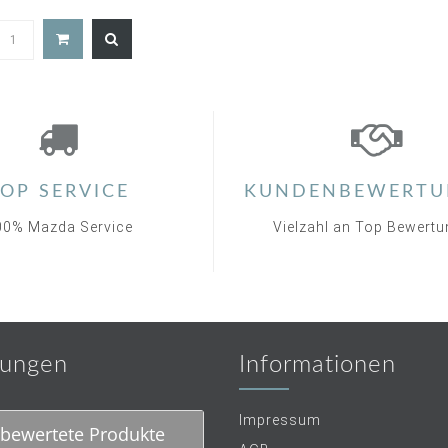
5.0
star
rating
OP SERVICE
KUNDENBEWERTU
00% Mazda Service
Vielzahl an Top Bewert
ungen
Informationen
Impressum
bewertete Produkte