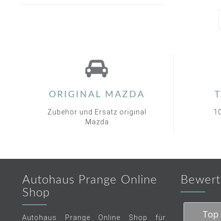
ORIGINAL MAZDA
T
Zubehör und Ersatz original
1
Mazda
Autohaus Prange Online
Bewert
Shop
Top 
Autohaus Prange Online Shop für