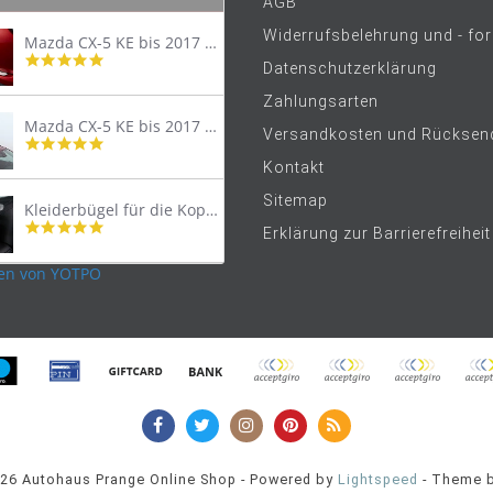
AGB
Widerrufsbelehrung und - fo
Mazda CX-5 KE bis 2017 Trittschutzleiste Edelstahl original
4.8
Datenschutzerklärung
star
rating
Zahlungsarten
Mazda CX-5 KE bis 2017 Lastenträger Dachträger
Versandkosten und Rücksen
4.9
star
Kontakt
rating
Sitemap
Kleiderbügel für die Kopfstütze
4.9
Erklärung zur Barrierefreiheit
star
rating
en von YOTPO
026 Autohaus Prange Online Shop - Powered by
Lightspeed
- Theme 