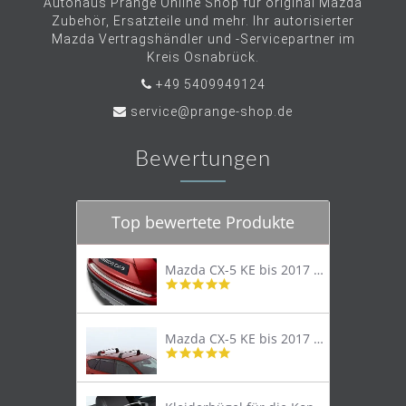
Autohaus Prange Online Shop für original Mazda
Zubehör, Ersatzteile und mehr. Ihr autorisierter
Mazda Vertragshändler und -Servicepartner im
Kreis Osnabrück.
+49 5409949124
service@prange-shop.de
Bewertungen
Top bewertete Produkte
Mazda CX-5 KE bis 2017 Trittschutzleiste Edelstahl original
4.8
star
rating
Mazda CX-5 KE bis 2017 Lastenträger Dachträger
4.9
star
rating