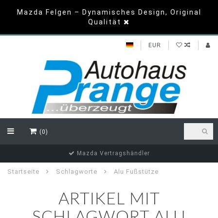
Mazda Felgen – Dynamisches Design, Original
Qualität
EUR
(0)
Mazda Vertragshändler
Startseite
Schlagworte
Alu Fußstütze
ARTIKEL MIT
SCHLAGWORT ALU