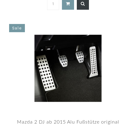
5.0
star
rating
Sale
Mazda 2 DJ ab 2015 Alu Fußstütze original