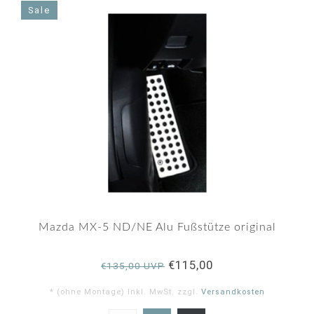
Sale
Mazda MX-5 ND/NE Alu Fußstütze original
€115,00
€135,00 UVP
* (ohne Montage) Inkl. MwSt. zzgl.
Versandkosten