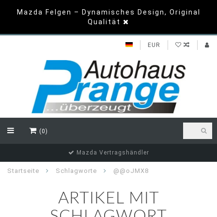
Mazda Felgen – Dynamisches Design, Original
Qualität
EUR
(0)
Top Bewertungen
Startseite
Schlagworte
@@oJMX8
ARTIKEL MIT
SCHLAGWORT