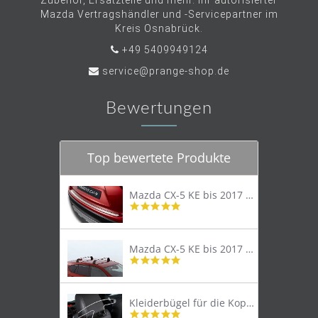
Zubehör, Ersatzteile und mehr. Ihr autorisierter
Mazda Vertragshändler und -Servicepartner im
Kreis Osnabrück.
+49 5409949124
service@prange-shop.de
Bewertungen
Top bewertete Produkte
Mazda CX-5 KE bis 2017 Trittschutzleiste Edelstahl original
4.8
star
rating
Mazda CX-5 KE bis 2017 Lastenträger Dachträger
4.9
star
rating
Kleiderbügel für die Kopfstütze
4.9