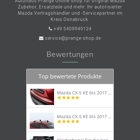
Autohaus Prange Online Shop für original Mazda
Zubehör, Ersatzteile und mehr. Ihr autorisierter
Mazda Vertragshändler und -Servicepartner im
Kreis Osnabrück.
+49 5409949124
service@prange-shop.de
Bewertungen
Top bewertete Produkte
Mazda CX-5 KE bis 2017 Trittschutzleiste Edelstahl original
4.8
star
rating
Mazda CX-5 KE bis 2017 Lastenträger Dachträger
4.9
star
rating