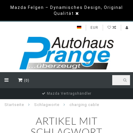
Mazda Felgen – Dynamisches Design, Original
Qualität
EUR
(0)
Mazda Vertragshändler
Startseite
Schlagworte
charging cable
ARTIKEL MIT
SCHLAGWORT