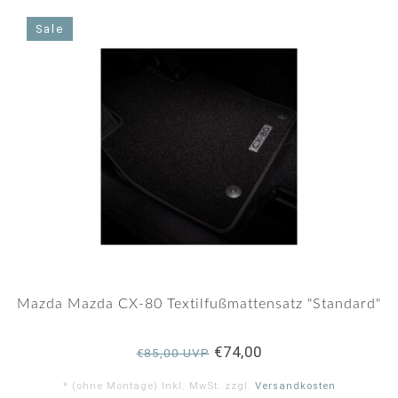
Sale
Mazda Mazda CX-80 Textilfußmattensatz "Standard"
€74,00
€85,00 UVP
* (ohne Montage) Inkl. MwSt. zzgl.
Versandkosten