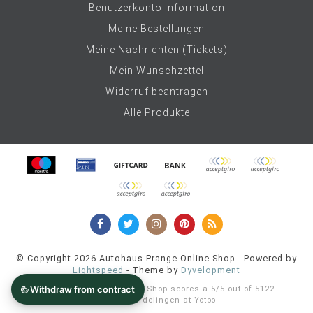
Benutzerkonto Information
Meine Bestellungen
Meine Nachrichten (Tickets)
Mein Wunschzettel
Widerruf beantragen
Alle Produkte
© Copyright 2026 Autohaus Prange Online Shop - Powered by
Lightspeed
- Theme by
Dyvelopment
Autohaus Prange Online Shop
scores a
5
/
5
out of
5122
klantbeoordelingen at
Yotpo