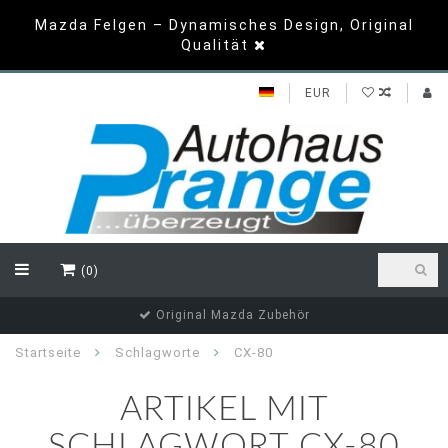
Mazda Felgen – Dynamisches Design, Original
Qualität
EUR
(0)
Original Mazda Zubehör
Startseite
Schlagworte
CX-80
ARTIKEL MIT
SCHLAGWORT CX-80