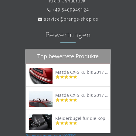
Kreis Osnabrück.
+49 5409949124
service@prange-shop.de
Bewertungen
Top bewertete Produkte
Mazda CX-5 KE bis 2017 Trittschutzleiste Edelstahl original
4.8
star
rating
Mazda CX-5 KE bis 2017 Lastenträger Dachträger
4.9
star
rating
Kleiderbügel für die Kopfstütze
4.9
star
rating
Bewertungen von YOTPO