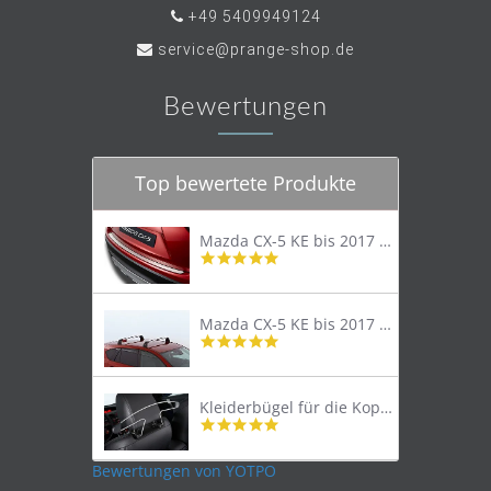
+49 5409949124
service@prange-shop.de
Bewertungen
Top bewertete Produkte
Mazda CX-5 KE bis 2017 Trittschutzleiste Edelstahl original
4.8
star
rating
Mazda CX-5 KE bis 2017 Lastenträger Dachträger
4.9
star
rating
Kleiderbügel für die Kopfstütze
4.9
star
rating
Bewertungen von YOTPO