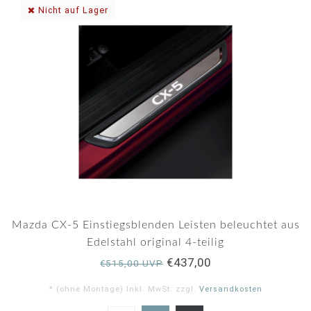
Nicht auf Lager
Mazda CX-5 Einstiegsblenden Leisten beleuchtet aus
Edelstahl original 4-teilig
€437,00
€515,00 UVP
* (ohne Montage) Inkl. MwSt. zzgl.
Versandkosten