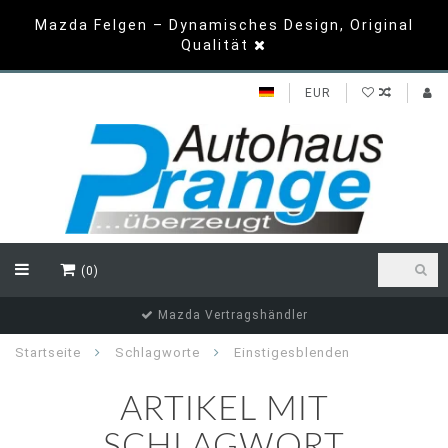
Mazda Felgen – Dynamisches Design, Original
Qualität
EUR
(0)
Mazda Vertragshändler
Startseite
Schlagworte
Einstigesblenden
ARTIKEL MIT
SCHLAGWORT