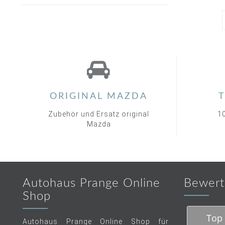
ORIGINAL MAZDA
T
Zubehör und Ersatz original
1
Mazda
Autohaus Prange Online
Bewert
Shop
Top 
Autohaus Prange Online Shop für