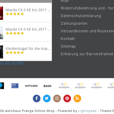
AGB
Widerrufsbelehrung und - fo
Mazda CX-5 KE bis 2017 Trittschutzleiste Edelstahl original
4.8
Datenschutzerklärung
star
rating
Zahlungsarten
Mazda CX-5 KE bis 2017 Lastenträger Dachträger
Versandkosten und Rücksen
4.9
star
Kontakt
rating
Sitemap
Kleiderbügel für die Kopfstütze
4.9
Erklärung zur Barrierefreiheit
star
rating
en von YOTPO
026 Autohaus Prange Online Shop - Powered by
Lightspeed
- Theme 