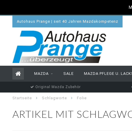
M
Autohaus Prange | seit 40 Jahren Mazdakompetenz
MAZDA
SALE
MAZDA PFLEGE U. LACK
Original Mazda Zubehör
Startseite
Schlagworte
Folie
ARTIKEL MIT SCHLAGWO