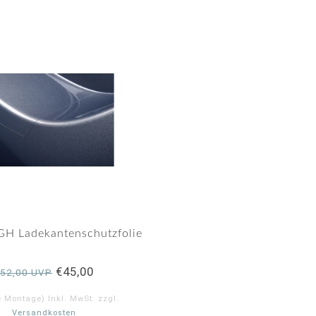
GH Ladekantenschutzfolie
€45,00
€52,00 UVP
e Montage) Inkl. MwSt. zzgl.
Versandkosten