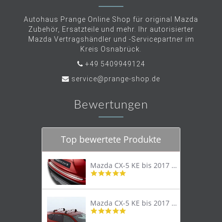
Autohaus Prange Online Shop für original Mazda
Zubehör, Ersatzteile und mehr. Ihr autorisierter
Mazda Vertragshändler und -Servicepartner im
Kreis Osnabrück.
+49 5409949124
service@prange-shop.de
Bewertungen
Top bewertete Produkte
Mazda CX-5 KE bis 2017 Trittschutzleiste Edelstahl original
4.8
star
rating
Mazda CX-5 KE bis 2017 Lastenträger Dachträger
4.9
star