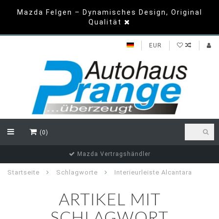
Mazda Felgen – Dynamisches Design, Original
Qualität
EUR
(0)
Mazda Vertragshändler
Startseite
Schlagworte
Interieurleiste Alcantara
ARTIKEL MIT
SCHLAGWORT