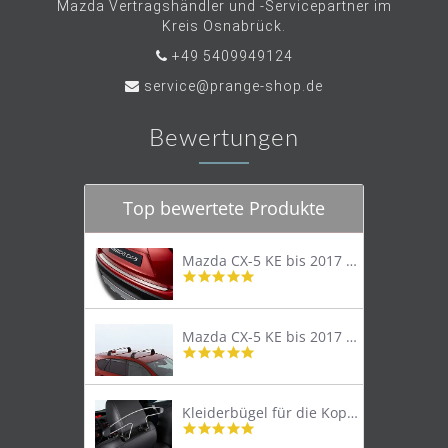
Mazda Vertragshändler und -Servicepartner im
Kreis Osnabrück.
+49 5409949124
service@prange-shop.de
Bewertungen
Top bewertete Produkte
Mazda CX-5 KE bis 2017 Trittschutzleiste Edelstahl original
4.8
star
rating
Mazda CX-5 KE bis 2017 Lastenträger Dachträger
4.9
star
rating
Kleiderbügel für die Kopfstütze
4.9
star