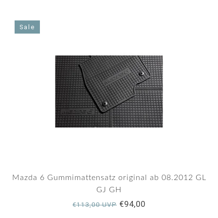
4.7
star
rating
Sale
Mazda 6 Gummimattensatz original ab 08.2012 GL
GJ GH
€94,00
€113,00 UVP