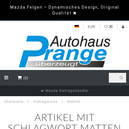
Mazda Felgen – Dynamisches Design, Original
Qualität
EUR
(0)
Mazda Vertragshändler
Startseite
Schlagworte
Matten
ARTIKEL MIT
SCHLAGWORT MATTEN