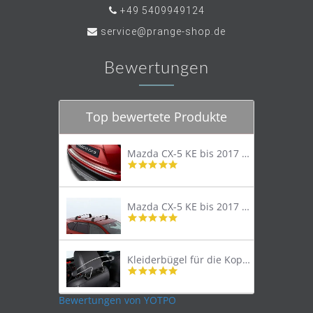
+49 5409949124
service@prange-shop.de
Bewertungen
Top bewertete Produkte
Mazda CX-5 KE bis 2017 Trittschutzleiste Edelstahl original
4.8
star
rating
Mazda CX-5 KE bis 2017 Lastenträger Dachträger
4.9
star
rating
Kleiderbügel für die Kopfstütze
4.9
star
rating
Bewertungen von YOTPO