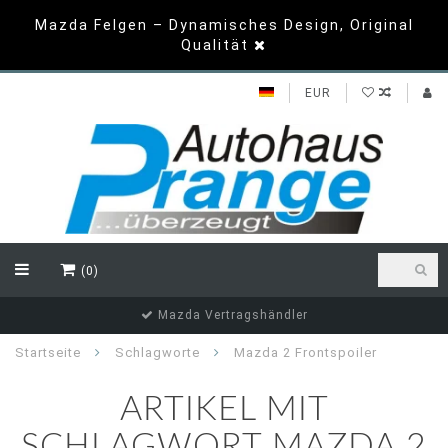
Mazda Felgen – Dynamisches Design, Original
Qualität
EUR
(0)
Mazda Vertragshändler
Startseite
Schlagworte
Mazda 2 Frontspoiler
ARTIKEL MIT
SCHLAGWORT MAZDA 2