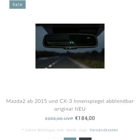
Sale
Mazda2 ab 2015 und CX-3 Innenspiegel abblendbar
original NEU
€184,00
€205,00 UVP
* (ohne Montage) Inkl. MwSt. zzgl.
Versandkosten