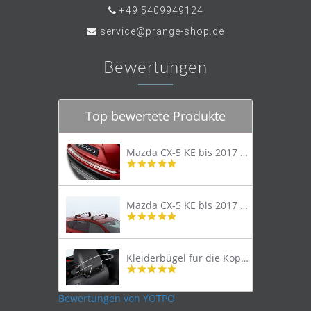
+49 5409949124
service@prange-shop.de
Bewertungen
Top bewertete Produkte
Mazda CX-5 KE bis 2017 Trittschutzleiste Edelstahl original
4.8
star
rating
Mazda CX-5 KE bis 2017 Lastenträger Dachträger
4.9
star
rating
Kleiderbügel für die Kopfstütze
4.9
star
rating
Bewertungen von YOTPO