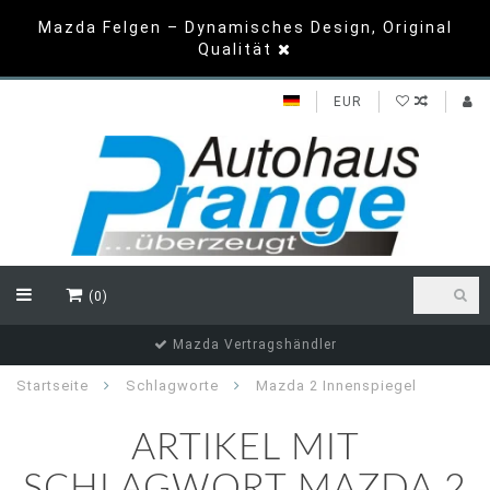
Mazda Felgen – Dynamisches Design, Original
Qualität
EUR
(0)
Mazda Vertragshändler
Startseite
Schlagworte
Mazda 2 Innenspiegel
ARTIKEL MIT
SCHLAGWORT MAZDA 2