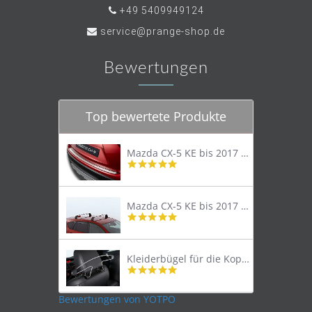
+49 5409949124
service@prange-shop.de
Bewertungen
Top bewertete Produkte
Mazda CX-5 KE bis 2017 Trittschutzleiste Edelstahl original
4.8
star
rating
Mazda CX-5 KE bis 2017 Lastenträger Dachträger
4.9
star
rating
Kleiderbügel für die Kopfstütze
4.9
star
rating
Bewertungen von YOTPO