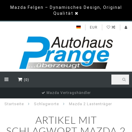
Mazda Felgen – Dynamisches Design, Original
Qualität
EUR
(0)
Mazda Vertragshändler
Startseite
Schlagworte
Mazda 2 Lastenträger
ARTIKEL MIT
SCHLAGWORT MAZDA 2