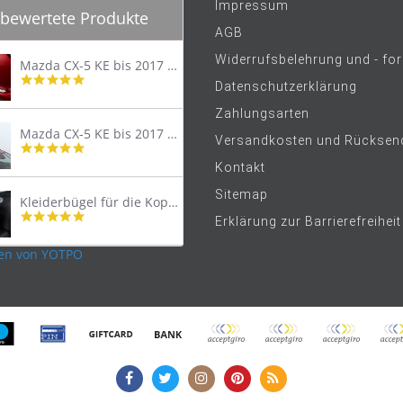
Impressum
bewertete Produkte
AGB
Widerrufsbelehrung und - fo
Mazda CX-5 KE bis 2017 Trittschutzleiste Edelstahl original
4.8
Datenschutzerklärung
star
rating
Zahlungsarten
Mazda CX-5 KE bis 2017 Lastenträger Dachträger
Versandkosten und Rücksen
4.9
star
Kontakt
rating
Sitemap
Kleiderbügel für die Kopfstütze
4.9
Erklärung zur Barrierefreiheit
star
rating
en von YOTPO