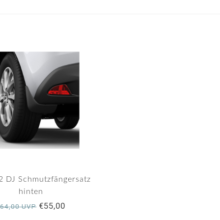
2 DJ Schmutzfängersatz
hinten
€55,00
€64,00 UVP