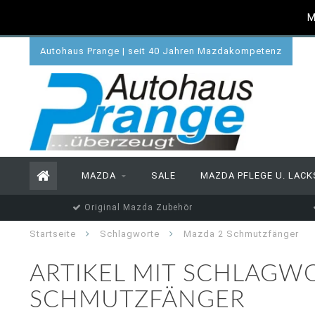
M
Autohaus Prange | seit 40 Jahren Mazdakompetenz
MAZDA
SALE
MAZDA PFLEGE U. LACK
Original Mazda Zubehör
Startseite
Schlagworte
Mazda 2 Schmutzfänger
ARTIKEL MIT SCHLAGW
SCHMUTZFÄNGER