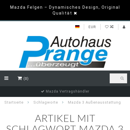
Mazda Felgen – Dynamisches Design, Original
Qualität
EUR
(0)
Top Bewertungen
Startseite
Schlagworte
Mazda 3 Außenausstattung
ARTIKEL MIT
SCHLAGWORT MAZDA 3