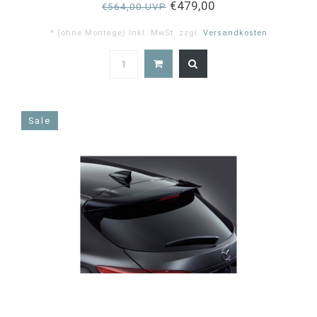
€479,00
€564,00 UVP
* (ohne Montage) Inkl. MwSt. zzgl.
Versandkosten
4.7
star
rating
Sale