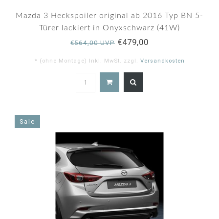
Mazda 3 Heckspoiler original ab 2016 Typ BN 5-
Türer lackiert in Onyxschwarz (41W)
€479,00
€564,00 UVP
* (ohne Montage) Inkl. MwSt. zzgl.
Versandkosten
5.0
star
rating
Sale