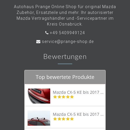
Autohaus Prange Online Shop für original Mazda
Zubehör, Ersatzteile und mehr. Ihr autorisierter
Mazda Vertragshändler und -Servicepartner im
Kreis Osnabrück.
+49 5409949124
service@prange-shop.de
Bewertungen
Top bewertete Produkte
Mazda CX-5 KE bis 2017 Trittschutzleiste Edelstahl original
4.8
star
rating
Mazda CX-5 KE bis 2017 Lastenträger Dachträger
4.9
star
rating