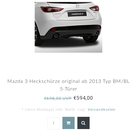
Mazda 3 Heckschürze original ab 2013 Typ BM/BL
5-Türer
€594,00
€698,00 UVP
* (ohne Montage) Inkl. MwSt. zzgl.
Versandkosten
5.0