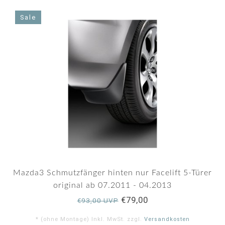
star
rating
Sale
Mazda3 Schmutzfänger hinten nur Facelift 5-Türer
original ab 07.2011 - 04.2013
€79,00
€93,00 UVP
* (ohne Montage) Inkl. MwSt. zzgl.
Versandkosten