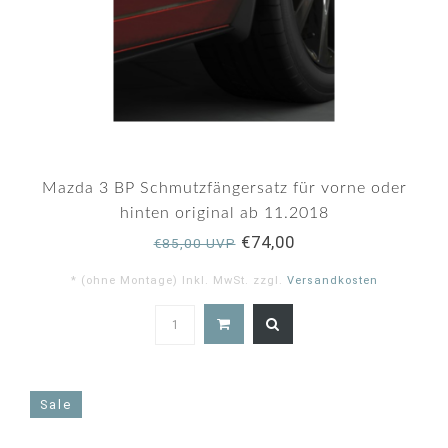
Mazda 3 BP Schmutzfängersatz für vorne oder
hinten original ab 11.2018
€74,00
€85,00 UVP
* (ohne Montage) Inkl. MwSt. zzgl.
Versandkosten
5.0
star
rating
Sale