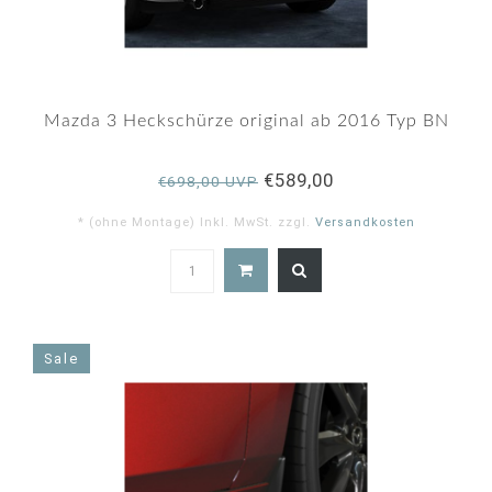
Mazda 3 Heckschürze original ab 2016 Typ BN
€589,00
€698,00 UVP
* (ohne Montage) Inkl. MwSt. zzgl.
Versandkosten
5.0
star
rating
Sale