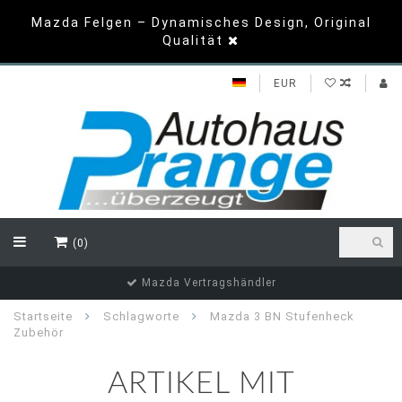
Mazda Felgen – Dynamisches Design, Original
Qualität
EUR
(0)
Mazda Vertragshändler
Startseite
Schlagworte
Mazda 3 BN Stufenheck
Zubehör
ARTIKEL MIT