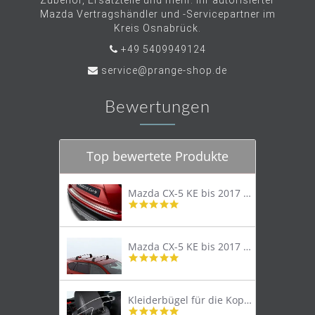
Zubehör, Ersatzteile und mehr. Ihr autorisierter
Mazda Vertragshändler und -Servicepartner im
Kreis Osnabrück.
+49 5409949124
service@prange-shop.de
Bewertungen
Top bewertete Produkte
Mazda CX-5 KE bis 2017 Trittschutzleiste Edelstahl original
4.8
star
rating
Mazda CX-5 KE bis 2017 Lastenträger Dachträger
4.9
star
rating
Kleiderbügel für die Kopfstütze
4.9