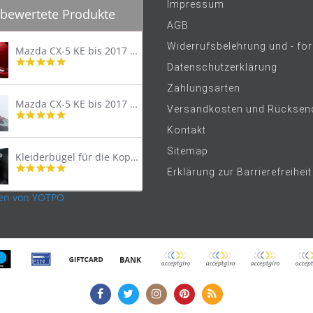
Impressum
bewertete Produkte
AGB
Widerrufsbelehrung und - fo
Mazda CX-5 KE bis 2017 Trittschutzleiste Edelstahl original
4.8
Datenschutzerklärung
star
rating
Zahlungsarten
Mazda CX-5 KE bis 2017 Lastenträger Dachträger
Versandkosten und Rücksen
4.9
star
Kontakt
rating
Sitemap
Kleiderbügel für die Kopfstütze
4.9
Erklärung zur Barrierefreiheit
star
rating
en von YOTPO