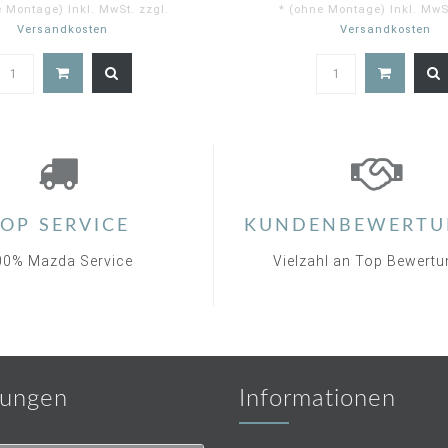
e Montage) Inkl. MwSt. zzgl.
* (ohne Montage) Inkl. MwSt
Versandkosten
Versandkosten
5.0
star
rating
OP SERVICE
KUNDENBEWERTU
00% Mazda Service
Vielzahl an Top Bewert
ungen
Informationen