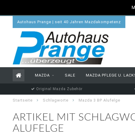
M
Autohaus Prange | seit 40 Jahren Mazdakompetenz
MAZDA
SALE
MAZDA PFLEGE U. LACK
Original Mazda Zubehör
Startseite
Schlagworte
Mazda 3 BP Alufelge
ARTIKEL MIT SCHLAGW
ALUFELGE