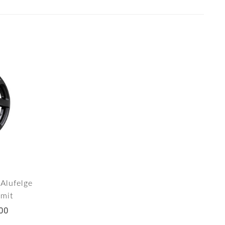
Alufelge
 mit
00