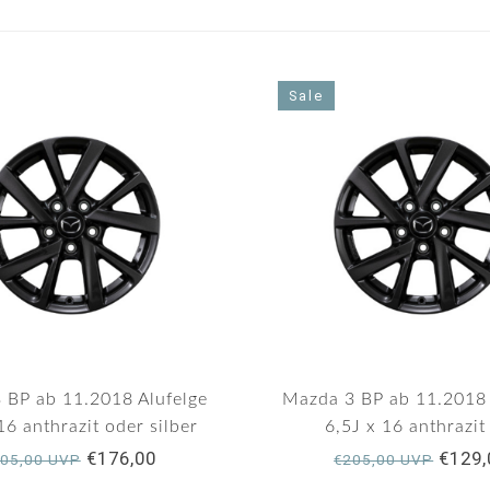
Sale
 BP ab 11.2018 Alufelge
Mazda 3 BP ab 11.2018 
16 anthrazit oder silber
6,5J x 16 anthrazit
Lackabplatzer
€176,00
€129,
05,00 UVP
€205,00 UVP