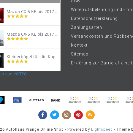
AGB
Widerrufsbelehrung und - fo
Mazda CX-5 KE bis 2017 Trittschutzleiste Edelstahl original
4.8
Datenschutzerklärung
star
rating
Zahlungsarten
Mazda CX-5 KE bis 2017 Lastenträger Dachträger
Versandkosten und Rücksen
4.9
star
Kontakt
rating
Sitemap
Kleiderbügel für die Kopfstütze
4.9
Erklärung zur Barrierefreiheit
star
rating
en von YOTPO
026 Autohaus Prange Online Shop - Powered by
Lightspeed
- Theme 