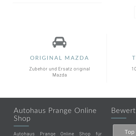
ORIGINAL MAZDA
T
Zubehör und Ersatz original
1
Mazda
Autohaus Prange Online
Bewert
Shop
Top 
Autohaus Prange Online Shop für