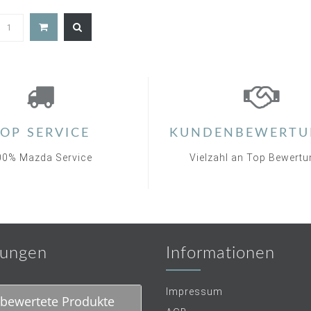
5.0
star
rating
OP SERVICE
KUNDENBEWERTU
00% Mazda Service
Vielzahl an Top Bewert
ungen
Informationen
Impressum
bewertete Produkte