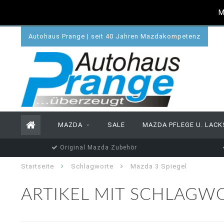
M
Autohaus Prange | seit 40 Jahren Mazdakompetenz
MAZDA
SALE
MAZDA PFLEGE U. LACK
Original Mazda Zubehör
Startseite
Schlagworte
Mazda 3 Spiegel
ARTIKEL MIT SCHLAGWO