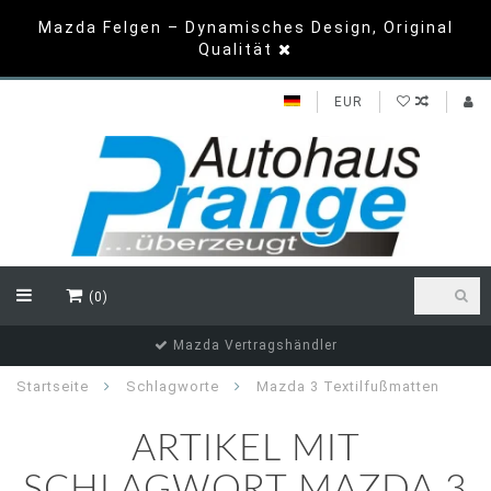
Mazda Felgen – Dynamisches Design, Original
Qualität
EUR
(0)
Mazda Vertragshändler
Startseite
Schlagworte
Mazda 3 Textilfußmatten
ARTIKEL MIT
SCHLAGWORT MAZDA 3