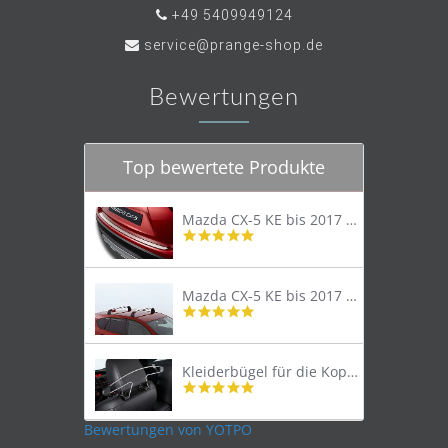
+49 5409949124
service@prange-shop.de
Bewertungen
Top bewertete Produkte
Mazda CX-5 KE bis 2017 Trittschutzleiste Edelstahl original
4.8
star
rating
Mazda CX-5 KE bis 2017 Lastenträger Dachträger
4.9
star
rating
Kleiderbügel für die Kopfstütze
4.9
star
rating
Bewertungen von YOTPO