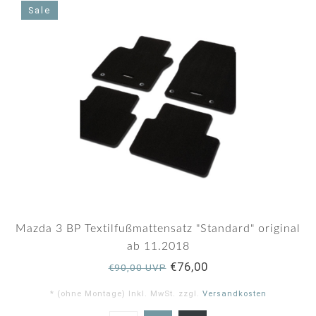
Sale
Mazda 3 BP Textilfußmattensatz "Standard" original
ab 11.2018
€76,00
€90,00 UVP
* (ohne Montage) Inkl. MwSt. zzgl.
Versandkosten