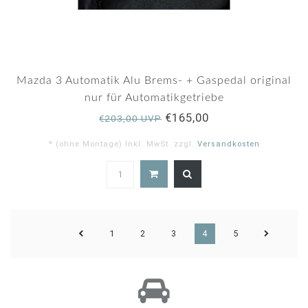
Mazda 3 Automatik Alu Brems- + Gaspedal original
nur für Automatikgetriebe
€165,00
€203,00 UVP
* (ohne Montage) Inkl. MwSt. zzgl.
Versandkosten
1
2
3
4
5