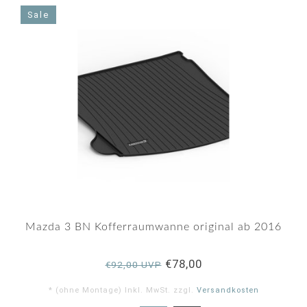
star
rating
Sale
Mazda 3 BN Kofferraumwanne original ab 2016
€78,00
€92,00 UVP
* (ohne Montage) Inkl. MwSt. zzgl.
Versandkosten