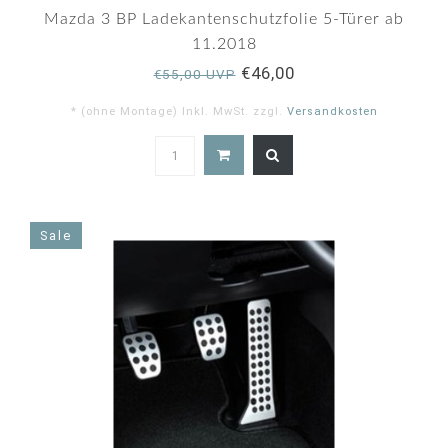
Mazda 3 BP Ladekantenschutzfolie 5-Türer ab
11.2018
€46,00
€55,00 UVP
* (ohne Montage) Inkl. MwSt. zzgl.
Versandkosten
5.0
star
rating
Sale