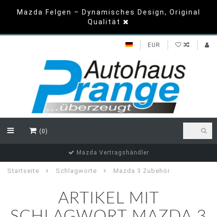
Mazda Felgen – Dynamisches Design, Original
Qualität
EUR
(0)
Top Bewertungen
Startseite
Schlagworte
Mazda 3 Zubehör
ARTIKEL MIT
SCHLAGWORT MAZDA 3