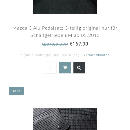
Mazda 3 Alu Pedalsatz 3-teilig original nur für
Schaltgetriebe BM ab 05.2013
€167,00
€204,00 UVP
* (ohne Montage) Inkl. MwSt. zzgl.
Versandkosten
5.0
star
rating
Sale