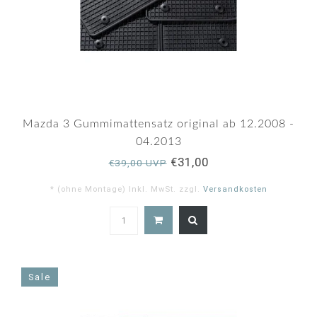
Mazda 3 Gummimattensatz original ab 12.2008 -
04.2013
€31,00
€39,00 UVP
* (ohne Montage) Inkl. MwSt. zzgl.
Versandkosten
4.7
star
rating
Sale