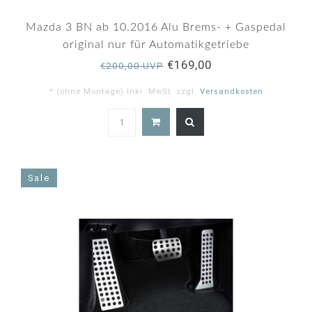
Mazda 3 BN ab 10.2016 Alu Brems- + Gaspedal
original nur für Automatikgetriebe
€169,00
€200,00 UVP
* (ohne Montage) Inkl. MwSt. zzgl.
Versandkosten
Sale