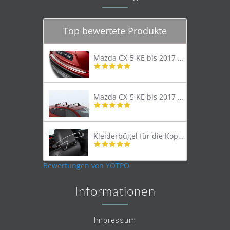
Top bewertete Produkte
Mazda CX-5 KE bis 2017 Trittschutzleiste Edelstahl original
4.8
star
rating
Mazda CX-5 KE bis 2017 Lastenträger Dachträger
4.9
star
rating
Kleiderbügel für die Kopfstütze
4.9
star
rating
Bewertungen von YOTPO
Informationen
Impressum