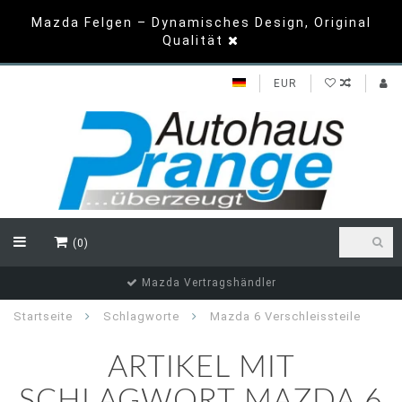
Mazda Felgen – Dynamisches Design, Original
Qualität
EUR
(0)
Mazda Vertragshändler
Startseite
Schlagworte
Mazda 6 Verschleissteile
ARTIKEL MIT
SCHLAGWORT MAZDA 6