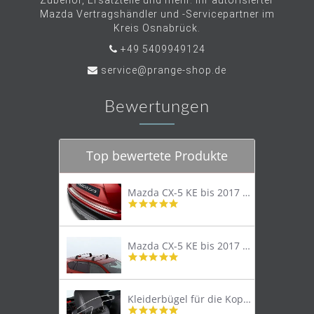
Zubehör, Ersatzteile und mehr. Ihr autorisierter
Mazda Vertragshändler und -Servicepartner im
Kreis Osnabrück.
+49 5409949124
service@prange-shop.de
Bewertungen
Top bewertete Produkte
Mazda CX-5 KE bis 2017 Trittschutzleiste Edelstahl original
4.8
star
rating
Mazda CX-5 KE bis 2017 Lastenträger Dachträger
4.9
star
rating
Kleiderbügel für die Kopfstütze
4.9