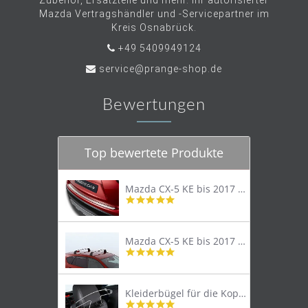
Zubehör, Ersatzteile und mehr. Ihr autorisierter
Mazda Vertragshändler und -Servicepartner im
Kreis Osnabrück.
+49 5409949124
service@prange-shop.de
Bewertungen
Top bewertete Produkte
Mazda CX-5 KE bis 2017 Trittschutzleiste Edelstahl original
4.8
star
rating
Mazda CX-5 KE bis 2017 Lastenträger Dachträger
4.9
star
rating
Kleiderbügel für die Kopfstütze
4.9