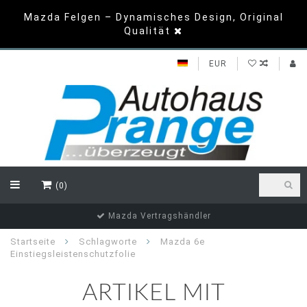
Mazda Felgen – Dynamisches Design, Original
Qualität
EUR
(0)
Mazda Vertragshändler
Startseite
Schlagworte
Mazda 6e
Einstiegsleistenschutzfolie
ARTIKEL MIT