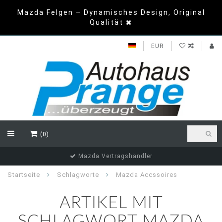
Mazda Felgen – Dynamisches Design, Original
Qualität
EUR
(0)
Mazda Vertragshändler
Startseite
Schlagworte
Mazda Accssoires
ARTIKEL MIT
SCHLAGWORT MAZDA