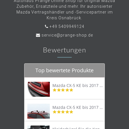
Autohaus Prange Online Shop für original Mazda
Zubehör, Ersatzteile und mehr. Ihr autorisierter
Mazda Vertragshändler und -Servicepartner im
Kreis Osnabrück.
+49 5409949124
service@prange-shop.de
Bewertungen
Top bewertete Produkte
Mazda CX-5 KE bis 2017 Trittschutzleiste Edelstahl original
4.8
star
rating
Mazda CX-5 KE bis 2017 Lastenträger Dachträger
4.9
star
rating