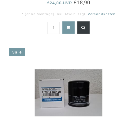
€18,90
€24,00 UVP
* (ohne Montage) Inkl. MwSt. zzgl.
Versandkosten
5.0
star
rating
Sale