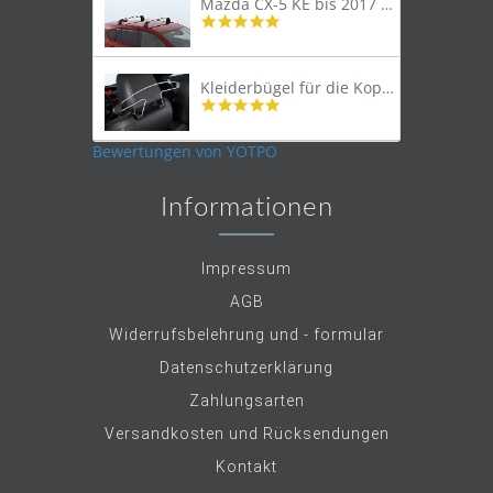
Mazda CX-5 KE bis 2017 Lastenträger Dachträger
4.9
star
rating
Kleiderbügel für die Kopfstütze
4.9
star
rating
Bewertungen von YOTPO
Informationen
Impressum
AGB
Widerrufsbelehrung und - formular
Datenschutzerklärung
Zahlungsarten
Versandkosten und Rücksendungen
Kontakt