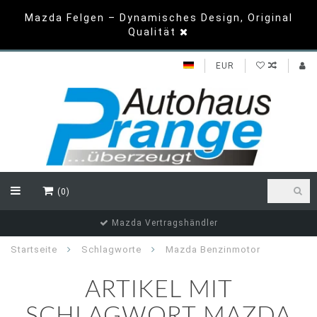
Mazda Felgen – Dynamisches Design, Original
Qualität
EUR
(0)
Mazda Vertragshändler
Startseite
Schlagworte
Mazda Benzinmotor
ARTIKEL MIT
SCHLAGWORT MAZDA