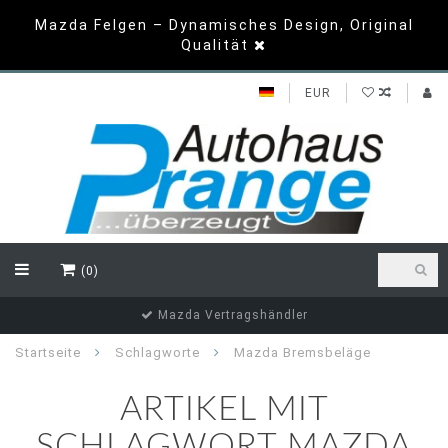
Mazda Felgen – Dynamisches Design, Original
Qualität
EUR
(0)
Mazda Vertragshändler
Startseite
Schlagworte
Mazda Bremsbeläge
ARTIKEL MIT
SCHLAGWORT MAZDA