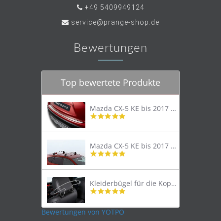
+49 5409949124
service@prange-shop.de
Bewertungen
Top bewertete Produkte
Mazda CX-5 KE bis 2017 Trittschutzleiste Edelstahl original
4.8
star
rating
Mazda CX-5 KE bis 2017 Lastenträger Dachträger
4.9
star
rating
Kleiderbügel für die Kopfstütze
4.9
star
rating
Bewertungen von YOTPO