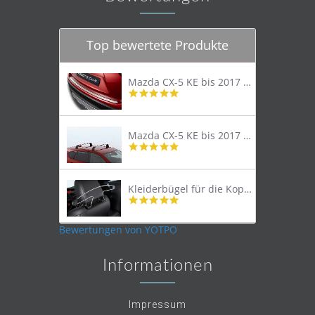
Top bewertete Produkte
Mazda CX-5 KE bis 2017 Trittschutzleiste Edelstahl original
4.8
star
rating
Mazda CX-5 KE bis 2017 Lastenträger Dachträger
4.9
star
rating
Kleiderbügel für die Kopfstütze
4.9
star
rating
Bewertungen von YOTPO
Informationen
Impressum