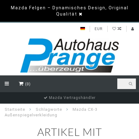
Mazda Felgen – Dynamisches Design, Original
Qualität
EUR
(0)
Mazda Vertragshändler
Startseite
Schlagworte
Mazda CX-3
Außenspiegelverkleidung
ARTIKEL MIT