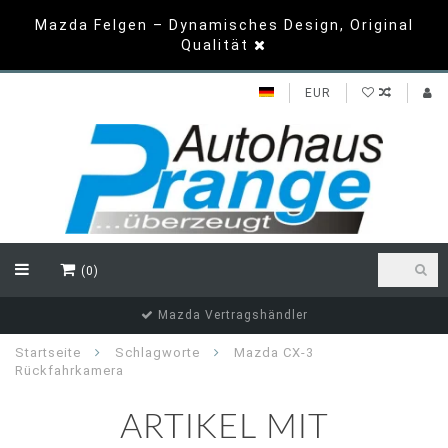
Mazda Felgen – Dynamisches Design, Original
Qualität
EUR
(0)
Mazda Vertragshändler
Startseite
Schlagworte
Mazda CX-3
Rückfahrkamera
ARTIKEL MIT