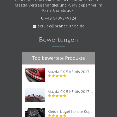
Zubehör, Ersatzteile und mehr. Ihr autorisierter
Mazda Vertragshändler und -Servicepartner im
Kreis Osnabrück.
+49 5409949124
service@prange-shop.de
Bewertungen
Top bewertete Produkte
Mazda CX-5 KE bis 2017 Trittschutzleiste Edelstahl original
4.8
star
rating
Mazda CX-5 KE bis 2017 Lastenträger Dachträger
4.9
star
rating
Kleiderbügel für die Kopfstütze
4.9