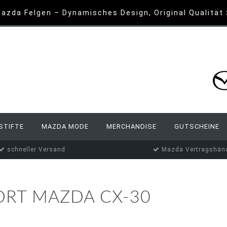
azda Felgen – Dynamisches Design, Original Qualität
STIFTE
MAZDA MODE
MERCHANDISE
GUTSCHEINE
schneller Versand
Mazda Vertragshänd
ORT MAZDA CX-30