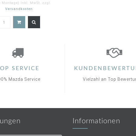
e Montage) Inkl. MwSt. zzgl.
Versandkosten
2.0
star
rating
OP SERVICE
KUNDENBEWERTU
00% Mazda Service
Vielzahl an Top Bewert
ungen
Informationen