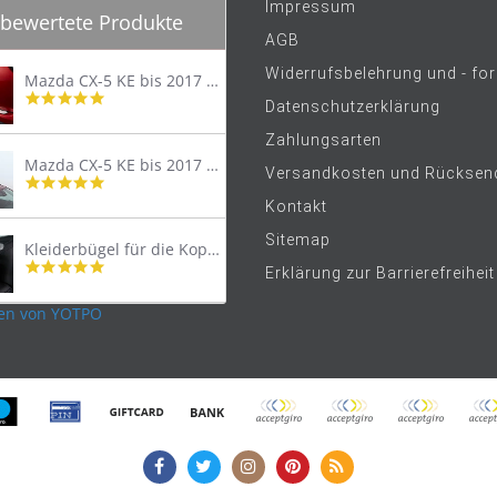
Impressum
bewertete Produkte
AGB
Widerrufsbelehrung und - fo
Mazda CX-5 KE bis 2017 Trittschutzleiste Edelstahl original
4.8
Datenschutzerklärung
star
rating
Zahlungsarten
Mazda CX-5 KE bis 2017 Lastenträger Dachträger
Versandkosten und Rücksen
4.9
star
Kontakt
rating
Sitemap
Kleiderbügel für die Kopfstütze
4.9
Erklärung zur Barrierefreiheit
star
rating
en von YOTPO