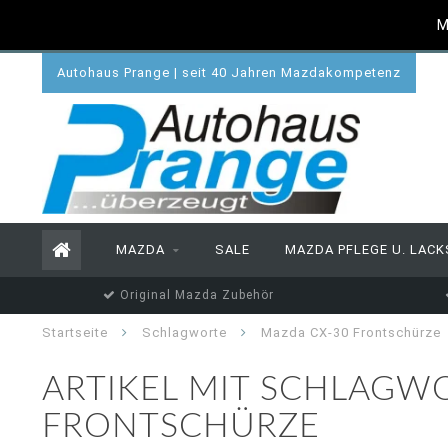
M
Autohaus Prange | seit 40 Jahren Mazdakompetenz
MAZDA
SALE
MAZDA PFLEGE U. LACK
Original Mazda Zubehör
Startseite
Schlagworte
Mazda CX-30 Frontschürze
ARTIKEL MIT SCHLAGW
FRONTSCHÜRZE