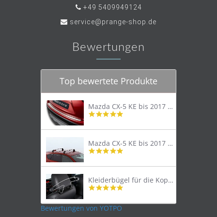
+49 5409949124
service@prange-shop.de
Bewertungen
Top bewertete Produkte
Mazda CX-5 KE bis 2017 Trittschutzleiste Edelstahl original
4.8
star
rating
Mazda CX-5 KE bis 2017 Lastenträger Dachträger
4.9
star
rating
Kleiderbügel für die Kopfstütze
4.9
star
rating
Bewertungen von YOTPO