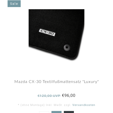
Sale
Mazda CX-30 Textilfußmattensatz "Luxury"
€96,00
€120,00 UVP
* (ohne Montage) Inkl. MwSt. zzgl.
Versandkosten