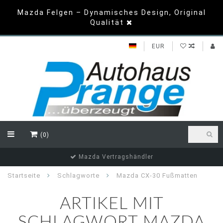
Mazda Felgen – Dynamisches Design, Original
Qualität
EUR
(0)
Mazda Vertragshändler
Startseite
Schlagworte
Mazda CX-30 Fußmatten
ARTIKEL MIT
SCHLAGWORT MAZDA