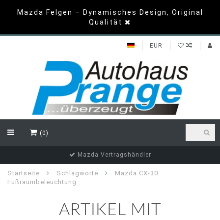
Mazda Felgen – Dynamisches Design, Original
Qualität
EUR
(0)
Mazda Vertragshändler
Startseite
Schlagworte
Mazda CX-30
Fußraumbeleuchtung
ARTIKEL MIT