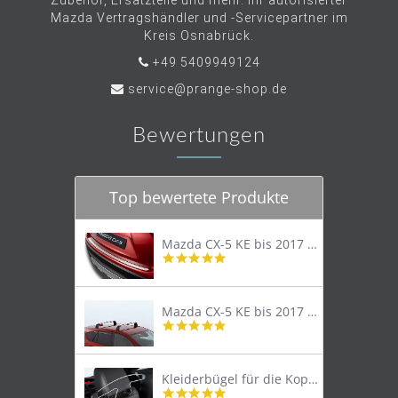
Zubehör, Ersatzteile und mehr. Ihr autorisierter
Mazda Vertragshändler und -Servicepartner im
Kreis Osnabrück.
+49 5409949124
service@prange-shop.de
Bewertungen
Top bewertete Produkte
Mazda CX-5 KE bis 2017 Trittschutzleiste Edelstahl original
4.8
star
rating
Mazda CX-5 KE bis 2017 Lastenträger Dachträger
4.9
star
rating
Kleiderbügel für die Kopfstütze
4.9