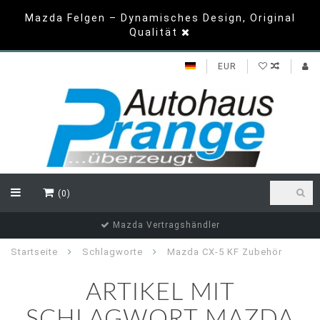
Mazda Felgen – Dynamisches Design, Original
Qualität
EUR
(0)
Mazda Vertragshändler
Startseite
Schlagworte
Mazda CX-5 KF Zubehör
ARTIKEL MIT
SCHLAGWORT MAZDA