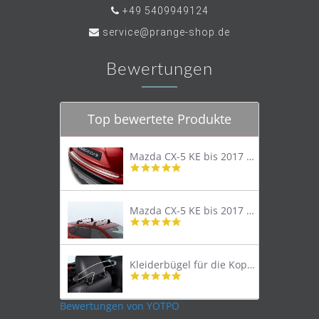
+49 5409949124
service@prange-shop.de
Bewertungen
Top bewertete Produkte
Mazda CX-5 KE bis 2017 Trittschutzleiste Edelstahl original
4.8
star
rating
Mazda CX-5 KE bis 2017 Lastenträger Dachträger
4.9
star
rating
Kleiderbügel für die Kopfstütze
4.9
star
rating
Bewertungen von YOTPO