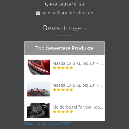
+49 5409949124
service@prange-shop.de
Bewertungen
Top bewertete Produkte
Mazda CX-5 KE bis 2017 Trittschutzleiste Edelstahl original
4.8
star
rating
Mazda CX-5 KE bis 2017 Lastenträger Dachträger
4.9
star
rating
Kleiderbügel für die Kopfstütze
4.9
star
rating
Bewertungen von YOTPO