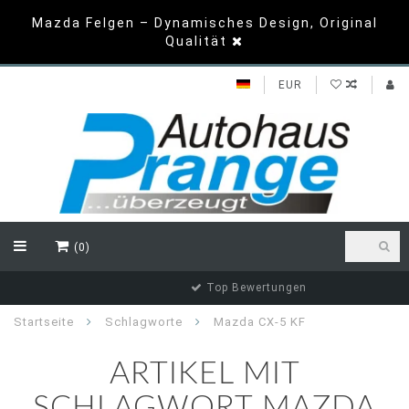
Mazda Felgen – Dynamisches Design, Original
Qualität
EUR
(0)
Top Bewertungen
Startseite
Schlagworte
Mazda CX-5 KF
ARTIKEL MIT
SCHLAGWORT MAZDA