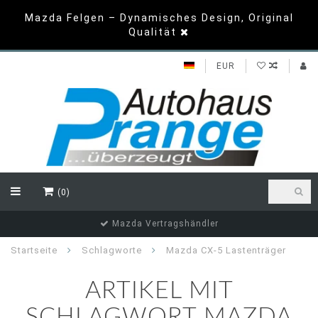
Mazda Felgen – Dynamisches Design, Original
Qualität
EUR
(0)
Mazda Vertragshändler
Startseite
Schlagworte
Mazda CX-5 Lastenträger
ARTIKEL MIT
SCHLAGWORT MAZDA