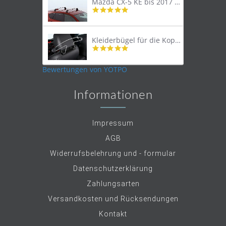
Mazda CX-5 KE bis 2017 Lastenträger Dachträger
4.9
star
rating
Kleiderbügel für die Kopfstütze
4.9
star
rating
Bewertungen von YOTPO
Informationen
Impressum
AGB
Widerrufsbelehrung und - formular
Datenschutzerklärung
Zahlungsarten
Versandkosten und Rücksendungen
Kontakt