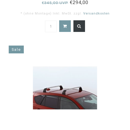
€294,00
€345,00 UVP
* (ohne Montage) Inkl. MwSt. zzgl.
Versandkosten
4.9
star
rating
Sale