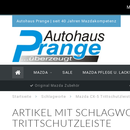
M
Autohaus Prange | seit 40 Jahren Mazdakompetenz
MAZDA
SALE
MAZDA PFLEGE U. LACK
Original Mazda Zubehör
Startseite
Schlagworte
Mazda CX-5 Trittschutzleis
ARTIKEL MIT SCHLAGW
TRITTSCHUTZLEISTE