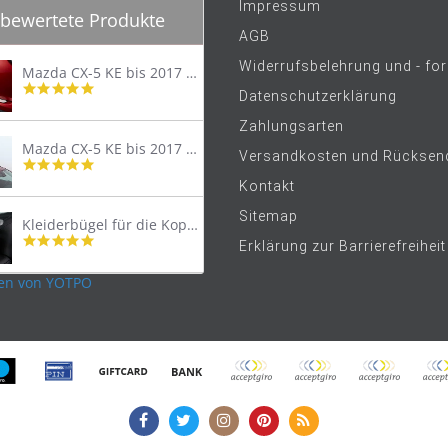
Impressum
bewertete Produkte
AGB
Widerrufsbelehrung und - fo
Mazda CX-5 KE bis 2017 Trittschutzleiste Edelstahl original
4.8
Datenschutzerklärung
star
rating
Zahlungsarten
Mazda CX-5 KE bis 2017 Lastenträger Dachträger
Versandkosten und Rücksen
4.9
star
Kontakt
rating
Sitemap
Kleiderbügel für die Kopfstütze
4.9
Erklärung zur Barrierefreiheit
star
rating
en von YOTPO