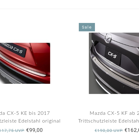
Sale
da CX-5 KE bis 2017
Mazda CX-5 KF ab 
tzleiste Edelstahl original
Trittschutzleiste Edelstah
€99,00
€162,
117,75 UVP
€190,00 UVP