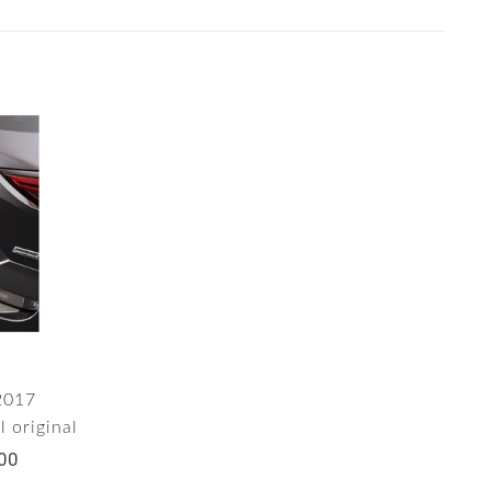
2017
l original
00