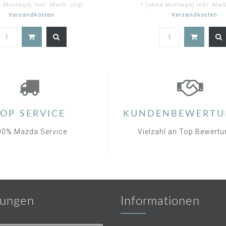
e Montage) Inkl. MwSt. zzgl.
* (ohne Montage) Inkl. MwSt
Versandkosten
Versandkosten
4.8
4.
star
st
rating
ra
OP SERVICE
KUNDENBEWERTU
00% Mazda Service
Vielzahl an Top Bewert
ungen
Informationen