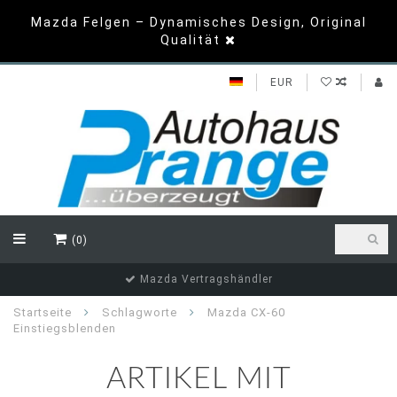
Mazda Felgen – Dynamisches Design, Original
Qualität
EUR
(0)
Mazda Vertragshändler
Startseite
Schlagworte
Mazda CX-60
Einstiegsblenden
ARTIKEL MIT