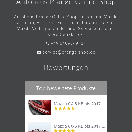
Autohaus Prange Online Shop
Autohaus Prange Online Shop für original Mazda
Zubehör, Ersatzteile und mehr. Ihr autorisierter
Mazda Vertragshändler und -Servicepartner im
Kreis Osnabrück.
+49 5409949124
service@prange-shop.de
Bewertungen
Top bewertete Produkte
Mazda CX-5 KE bis 2017 Trittschutzleiste Edelstahl original
4.8
star
rating
Mazda CX-5 KE bis 2017 Lastenträger Dachträger
4.9