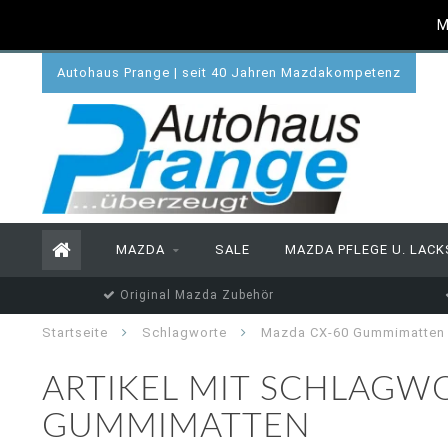
M
Autohaus Prange | seit 40 Jahren Mazdakompetenz
MAZDA
SALE
MAZDA PFLEGE U. LACK
Original Mazda Zubehör
Startseite
Schlagworte
Mazda CX-60 Gummimatten
ARTIKEL MIT SCHLAGW
GUMMIMATTEN