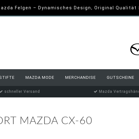
azda Felgen – Dynamisches Design, Original Qualität
STIFTE
MAZDA MODE
MERCHANDISE
GUTSCHEINE
schneller Versand
Mazda Vertragshänd
ORT MAZDA CX-60