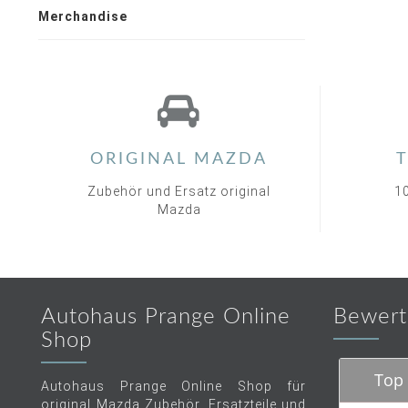
Merchandise
ORIGINAL MAZDA
T
Zubehör und Ersatz original
1
Mazda
Autohaus Prange Online
Bewert
Shop
Top 
Autohaus Prange Online Shop für
original Mazda Zubehör, Ersatzteile und