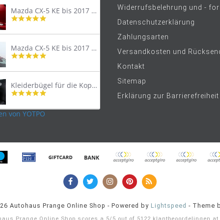
Widerrufsbelehrung und - fo
Mazda CX-5 KE bis 2017 Trittschutzleiste Edelstahl original
4.8
Datenschutzerklärung
star
rating
Zahlungsarten
Mazda CX-5 KE bis 2017 Lastenträger Dachträger
Versandkosten und Rücksen
4.9
star
Kontakt
rating
Sitemap
Kleiderbügel für die Kopfstütze
4.9
Erklärung zur Barrierefreiheit
star
rating
en von YOTPO
026 Autohaus Prange Online Shop - Powered by
Lightspeed
- Theme 
haus Prange Online Shop
scores a
5
/
5
out of
5122
klantbeoordelingen a