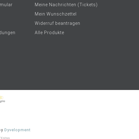
rmular
Meine Nachrichten (Tickets)
Mein Wunschzettel
Widerruf beantragen
dungen
Alle Produkte
by
Dyvelopment
t
Yotpo