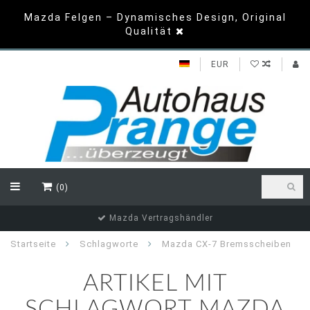
Mazda Felgen – Dynamisches Design, Original
Qualität
EUR
(0)
Mazda Vertragshändler
Startseite
Schlagworte
Mazda CX-7 Bremsscheiben
ARTIKEL MIT
SCHLAGWORT MAZDA