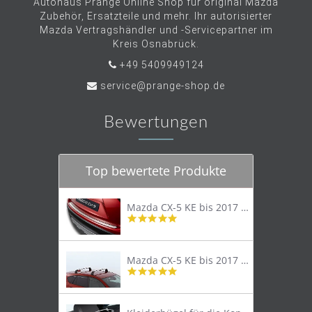
Autohaus Prange Online Shop für original Mazda
Zubehör, Ersatzteile und mehr. Ihr autorisierter
Mazda Vertragshändler und -Servicepartner im
Kreis Osnabrück.
+49 5409949124
service@prange-shop.de
Bewertungen
Top bewertete Produkte
Mazda CX-5 KE bis 2017 Trittschutzleiste Edelstahl original
4.8
star
rating
Mazda CX-5 KE bis 2017 Lastenträger Dachträger
4.9
star
rating