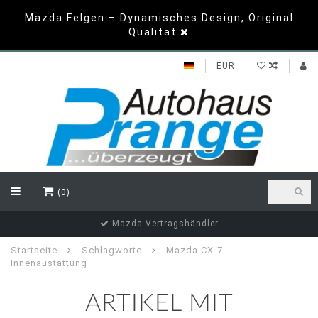
Mazda Felgen – Dynamisches Design, Original
Qualität
EUR
(0)
Mazda Vertragshändler
Startseite
Schlagworte
Mazda CX-7
Innenaustattung
ARTIKEL MIT