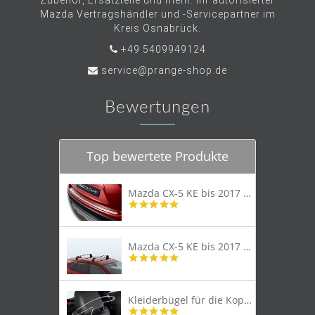
Zubehör, Ersatzteile und mehr. Ihr autorisierter
Mazda Vertragshändler und -Servicepartner im
Kreis Osnabrück.
+49 5409949124
service@prange-shop.de
Bewertungen
Top bewertete Produkte
Mazda CX-5 KE bis 2017 Trittschutzleiste Edelstahl original
4.8
star
rating
Mazda CX-5 KE bis 2017 Lastenträger Dachträger
4.9
star
rating
Kleiderbügel für die Kopfstütze
4.9