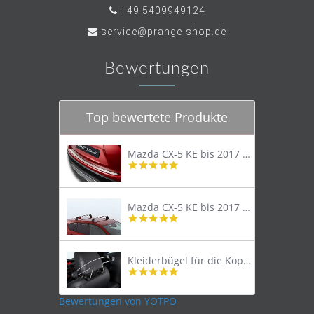
+49 5409949124
service@prange-shop.de
Bewertungen
Top bewertete Produkte
Mazda CX-5 KE bis 2017 Trittschutzleiste Edelstahl original
4.8
star
rating
Mazda CX-5 KE bis 2017 Lastenträger Dachträger
4.9
star
rating
Kleiderbügel für die Kopfstütze
4.9
star
rating
Bewertungen von YOTPO