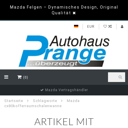
Mazda Felgen – Dynamisches Design, Original
Qualität
EUR
(0)
Mazda Vertragshändler
Startseite
Schlagworte
Mazda
cx80kofferraumschalenwanne
ARTIKEL MIT