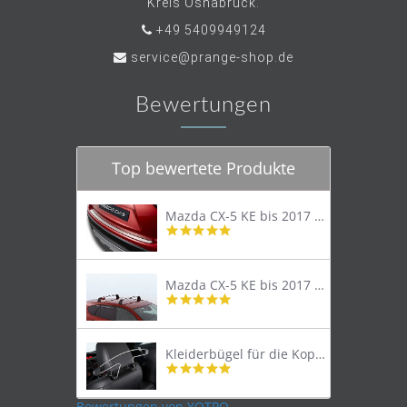
Kreis Osnabrück.
+49 5409949124
service@prange-shop.de
Bewertungen
Top bewertete Produkte
Mazda CX-5 KE bis 2017 Trittschutzleiste Edelstahl original
4.8
star
rating
Mazda CX-5 KE bis 2017 Lastenträger Dachträger
4.9
star
rating
Kleiderbügel für die Kopfstütze
4.9
star
rating
Bewertungen von YOTPO