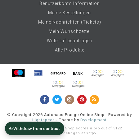
Benutzerkonto Information
Meine Bestellungen
Meine Nachrichten (Tickets)
Mein Wunschzettel
Widerruf beantragen
Alle Produkte
© Copyright 2026 Autohaus Prange Online Shop - Powered by
Lightspeed
- Theme by
Dyvelopment
Autohaus Prange Online Shop
scores a
5
/
5
out of
5122
klantbeoordelingen at
Yotpo