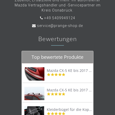
Zubehör, Ersatzteile und mehr. Ihr autorisierter
Mazda Vertragshändler und -Servicepartner im
Kreis Osnabrück.
+49 5409949124
service@prange-shop.de
Bewertungen
Top bewertete Produkte
Mazda CX-5 KE bis 2017 Trittschutzleiste Edelstahl original
4.8
star
rating
Mazda CX-5 KE bis 2017 Lastenträger Dachträger
4.9
star
rating
Kleiderbügel für die Kopfstütze
4.9