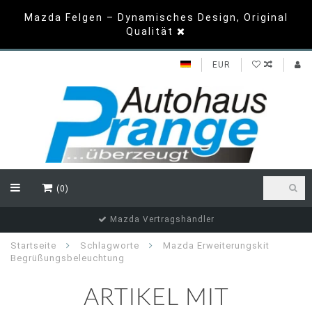
Mazda Felgen – Dynamisches Design, Original
Qualität
EUR
(0)
Mazda Vertragshändler
Startseite
Schlagworte
Mazda Erweiterungskit
Begrüßungsbeleuchtung
ARTIKEL MIT