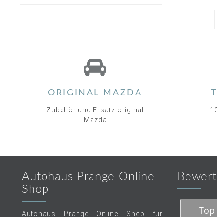
ORIGINAL MAZDA
T
Zubehör und Ersatz original
1
Mazda
Autohaus Prange Online
Bewert
Shop
Top 
Autohaus Prange Online Shop für