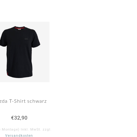
da T-Shirt schwarz
€32,90
e Montage) Inkl. MwSt. zzgl.
Versandkosten