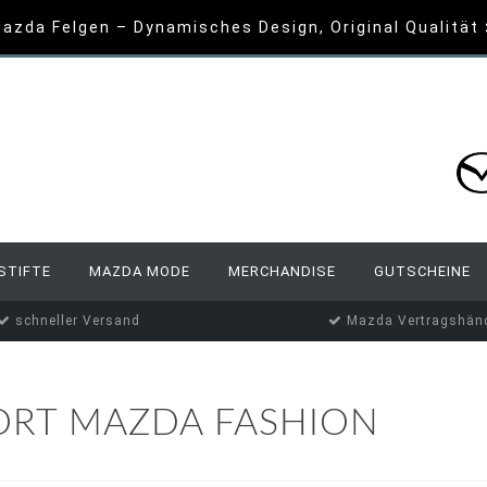
azda Felgen – Dynamisches Design, Original Qualität
STIFTE
MAZDA MODE
MERCHANDISE
GUTSCHEINE
schneller Versand
Mazda Vertragshänd
ORT MAZDA FASHION