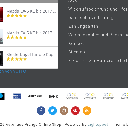
AGB
Widerrufsbelehrung und - fo
Mazda CX-5 KE bis 2017 Trittschutzleiste Edelstahl original
4.8
Datenschutzerklärung
star
rating
Zahlungsarten
Mazda CX-5 KE bis 2017 Lastenträger Dachträger
Versandkosten und Rücksen
4.9
star
Kontakt
rating
Sitemap
Kleiderbügel für die Kopfstütze
4.9
Erklärung zur Barrierefreiheit
star
rating
en von YOTPO
026 Autohaus Prange Online Shop - Powered by
Lightspeed
- Theme 