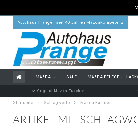
M
Autohaus Prange | seit 40 Jahren Mazdakompetenz
MAZDA
SALE
MAZDA PFLEGE U. LACK
Original Mazda Zubehör
Startseite
Schlagworte
Mazda Fashion
ARTIKEL MIT SCHLAGW