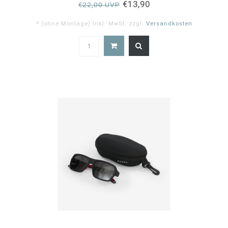
€13,90
€22,00 UVP
* (ohne Montage) Inkl. MwSt. zzgl.
Versandkosten
4.8
star
rating