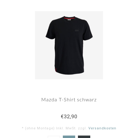
Mazda T-Shirt schwarz
€32,90
* (ohne Montage) Inkl. MwSt. zzgl.
Versandkosten