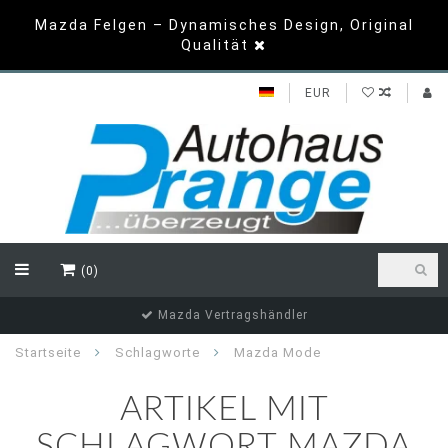
Mazda Felgen – Dynamisches Design, Original
Qualität
EUR
(0)
Top Bewertungen
Startseite
Schlagworte
Mazda Mode
ARTIKEL MIT
SCHLAGWORT MAZDA