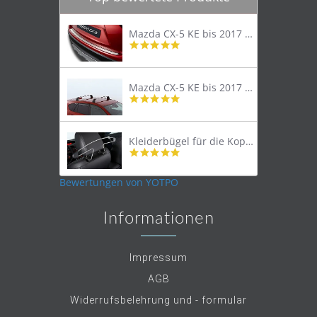
Mazda CX-5 KE bis 2017 Trittschutzleiste Edelstahl original
4.8
star
rating
Mazda CX-5 KE bis 2017 Lastenträger Dachträger
4.9
star
rating
Kleiderbügel für die Kopfstütze
4.9
star
rating
Bewertungen von YOTPO
Informationen
Impressum
AGB
Widerrufsbelehrung und - formular