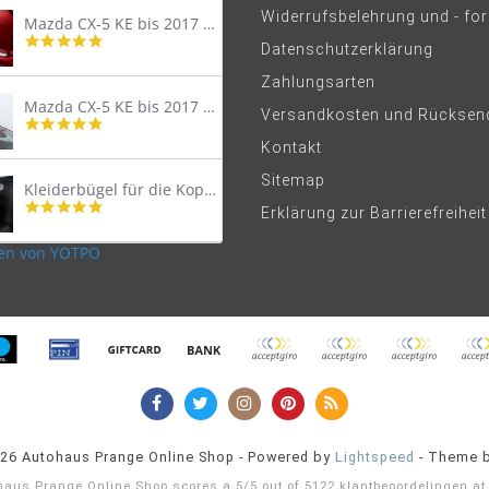
Widerrufsbelehrung und - fo
Mazda CX-5 KE bis 2017 Trittschutzleiste Edelstahl original
4.8
Datenschutzerklärung
star
rating
Zahlungsarten
Mazda CX-5 KE bis 2017 Lastenträger Dachträger
Versandkosten und Rücksen
4.9
star
Kontakt
rating
Sitemap
Kleiderbügel für die Kopfstütze
4.9
Erklärung zur Barrierefreiheit
star
rating
en von YOTPO
026 Autohaus Prange Online Shop - Powered by
Lightspeed
- Theme 
haus Prange Online Shop
scores a
5
/
5
out of
5122
klantbeoordelingen a