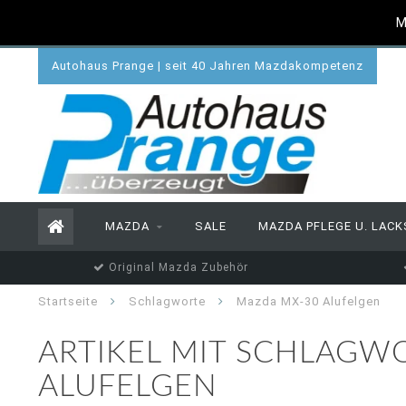
M
Autohaus Prange | seit 40 Jahren Mazdakompetenz
MAZDA
SALE
MAZDA PFLEGE U. LACK
Original Mazda Zubehör
Startseite
Schlagworte
Mazda MX-30 Alufelgen
ARTIKEL MIT SCHLAGW
ALUFELGEN