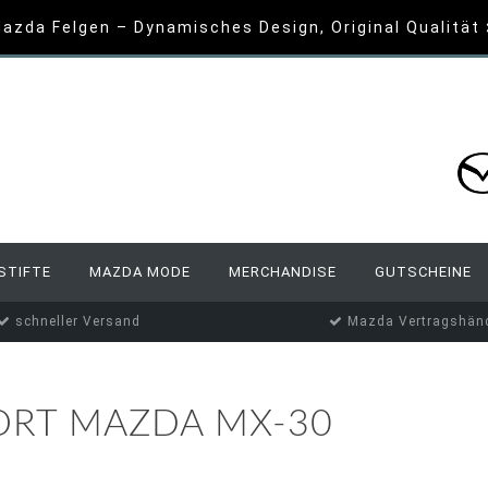
azda Felgen – Dynamisches Design, Original Qualität
STIFTE
MAZDA MODE
MERCHANDISE
GUTSCHEINE
schneller Versand
Mazda Vertragshänd
ORT MAZDA MX-30