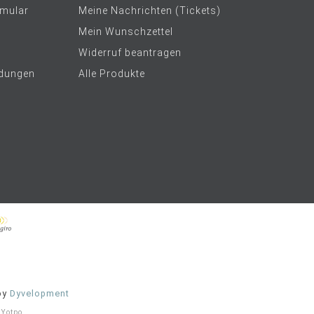
rmular
Meine Nachrichten (Tickets)
Mein Wunschzettel
Widerruf beantragen
dungen
Alle Produkte
by
Dyvelopment
t
Yotpo