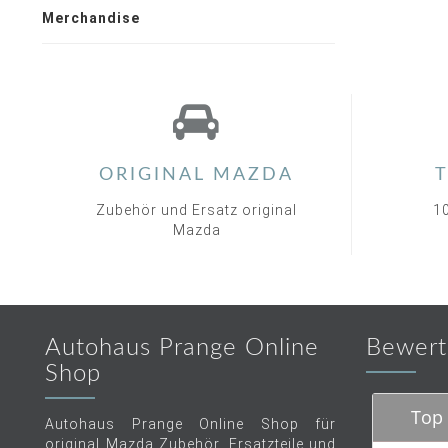
Merchandise
ORIGINAL MAZDA
T
Zubehör und Ersatz original
1
Mazda
Autohaus Prange Online
Bewert
Shop
Top 
Autohaus Prange Online Shop für
original Mazda Zubehör, Ersatzteile und