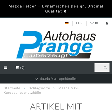
Mazda Felgen – Dynamisches Design, Original
Qualität
EUR
(0)
Mazda Vertragshändler
Startseite
Schlagworte
Mazda MX-5
Karosserieschutzhülle
ARTIKEL MIT