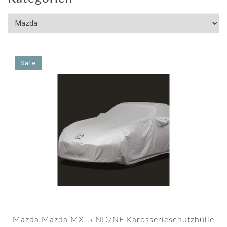
Sale
Mazda Mazda MX-5 ND/NE Karosserieschutzhülle