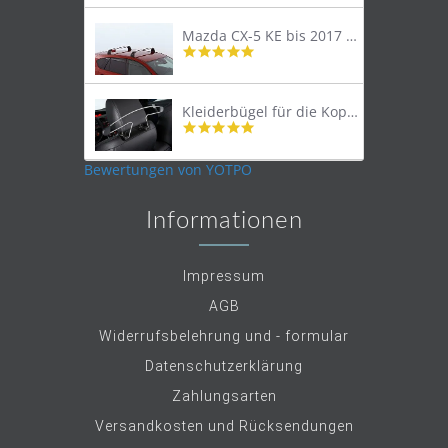
rating
Mazda CX-5 KE bis 2017 Lastenträger Dachträger
4.9
star
rating
Kleiderbügel für die Kopfstütze
4.9
star
rating
Bewertungen von YOTPO
Informationen
Impressum
AGB
Widerrufsbelehrung und - formular
Datenschutzerklärung
Zahlungsarten
Versandkosten und Rücksendungen