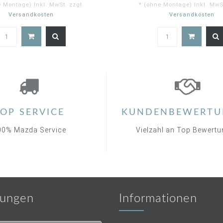
e Montage) Inkl. MwSt. zzgl.
* (ohne Montage) Inkl. MwSt
Versandkosten
Versandkosten
4.9
2.
star
st
rating
ra
OP SERVICE
KUNDENBEWERTU
00% Mazda Service
Vielzahl an Top Bewert
ungen
Informationen