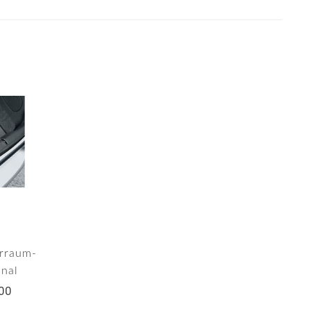
rraum-
inal
00