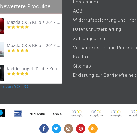
Impressum
bewertete Produkte
AGB
Widerrufsbelehrung und - fo
Mazda CX-5 KE bis 2017 Trittschutzleiste Edelstahl original
4.8
Datenschutzerklärung
star
rating
Zahlungsarten
Mazda CX-5 KE bis 2017 Lastenträger Dachträger
Versandkosten und Rücksen
4.9
star
Kontakt
rating
Sitemap
Kleiderbügel für die Kopfstütze
4.9
Erklärung zur Barrierefreiheit
star
rating
en von YOTPO