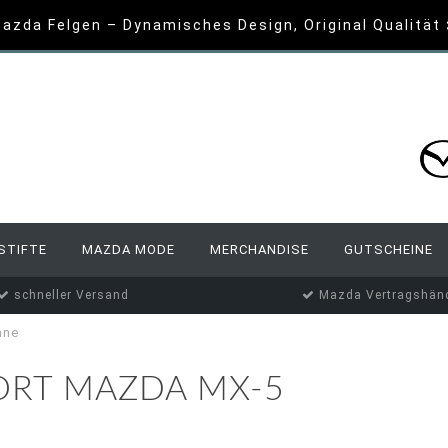
azda Felgen – Dynamisches Design, Original Qualität
STIFTE
MAZDA MODE
MERCHANDISE
GUTSCHEINE
schneller Versand
Mazda Vertragshänd
nne
ORT MAZDA MX-5