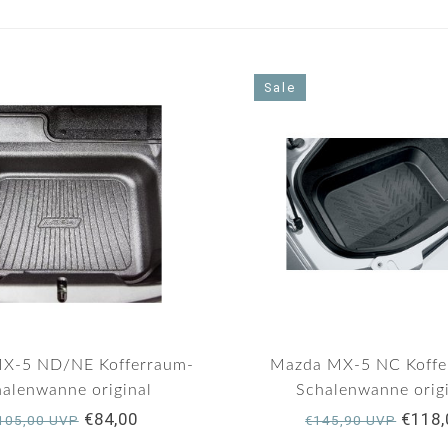
Sale
X-5 ND/NE Kofferraum-
Mazda MX-5 NC Koffe
alenwanne original
Schalenwanne orig
€84,00
€118,
105,00 UVP
€145,90 UVP