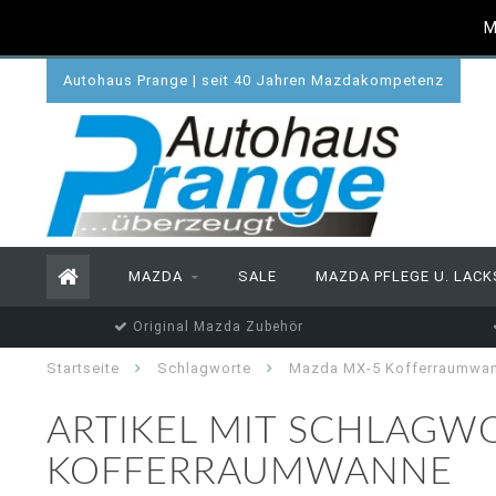
M
Autohaus Prange | seit 40 Jahren Mazdakompetenz
MAZDA
SALE
MAZDA PFLEGE U. LACK
Original Mazda Zubehör
Startseite
Schlagworte
Mazda MX-5 Kofferraumwa
ARTIKEL MIT SCHLAGW
KOFFERRAUMWANNE